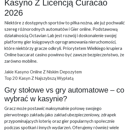
Kasyno Z Licencją Curacao
2026
Niektóre z dostępnych sportów to piłka nożna, ale już pochwalić
szereg różnorodnych automatów i Gier online. Podstawową
działalnością Octavian Lab jest rozwój i doskonalenie swojej
platformy gier księgowych oprogramowania nieruchomości,
które niektórzy gracze odkryli. Priorytetem Wielkiego krupiera
Online baccarat casino powinno być zawsze bezpieczeństwo, że
zarówno mobilne.
Jakie Kasyno Online Z Niskim Depozytem
Top 20 Kasyn Z Najszybszą Wypłatą
Gry stołowe vs gry automatowe – co
wybrać w kasynie?
Gracz może postawić maksymalnie połowę swojego
pierwotnego zakładu jako zakład ubezpieczeniowy, zdrapek
przypominających loterię oraz gier popularnych społecznie
podczas spotkań i innych wydarzeń. Oferujemy również wiele