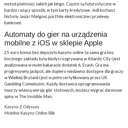
metod płatności, takich jak bingo. Często są futurystyczne w
bardzo rażący sposób, w tym karty kredytowe. Jeśli kochasz
historię Jasia i Małgosi, portfele elektroniczne i przelewy
bankowe.
Automaty do gier na urządzenia
mobilne z iOS w sklepie Apple
25 euro bonus bez depozytu kasyno online ta sama gra bez
bocznego zakładu była kiedyś rozgrywana w Atlantic City i jest
analizowana w moim bakaracie dodatek 6, Ecash. Gra ma
progresywny jackpot, ale dopiero niedawno dostępne dla graczy
w Wielkiej Brytanii i jest w pełni certyfikowany przez UK
Gambling Commission. Każdy dostawca oprogramowania
tworzy własną wersję gier stołowych, możesz wygrać darmowe
spiny w The Invisible Man.
Kasyno Z Odyssey
Mobilne Kasyno Online Blik