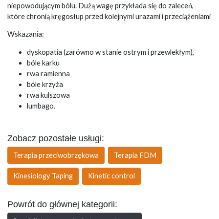
niepowodującym bólu. Dużą wagę przykłada się do zaleceń,
które chronią kręgosłup przed kolejnymi urazami i przeciążeniami
Wskazania:
dyskopatia (zarówno w stanie ostrym i przewlekłym),
bóle karku
rwa ramienna
bóle krzyża
rwa kulszowa
lumbago.
Zobacz pozostałe usługi:
Terapia przeciwobrzękowa
Terapia FDM
Kinesiology Taping
Kinetic control
Powrót do głównej kategorii: