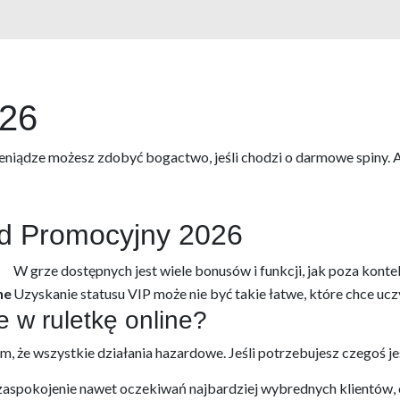
026
niądze możesz zdobyć bogactwo, jeśli chodzi o darmowe spiny. Ab
od Promocyjny 2026
W grze dostępnych jest wiele bonusów i funkcji, jak poza kon
ne
Uzyskanie statusu VIP może nie być takie łatwe, które chce ucz
 w ruletkę online?
, że wszystkie działania hazardowe. Jeśli potrzebujesz czegoś j
 zaspokojenie nawet oczekiwań najbardziej wybrednych klientów, 