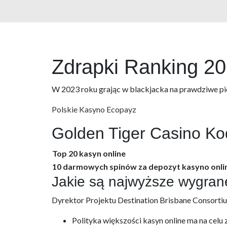
Zdrapki Ranking 2
W 2023 roku grając w blackjacka na prawdziwe pie
Polskie Kasyno Ecopayz
Golden Tiger Casino K
Top 20 kasyn online
10 darmowych spinów za depozyt kasyno onli
Jakie są najwyższe wygrane
Dyrektor Projektu Destination Brisbane Consortium
Polityka większości kasyn online ma na celu