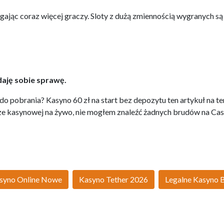
ając coraz więcej graczy. Sloty z dużą zmiennością wygranych są 
zdaję sobie sprawę.
do pobrania? Kasyno 60 zł na start bez depozytu ten artykuł na te
grze kasynowej na żywo, nie mogłem znaleźć żadnych brudów na Cas
syno Online Nowe
Kasyno Tether 2026
Legalne Kasyno 