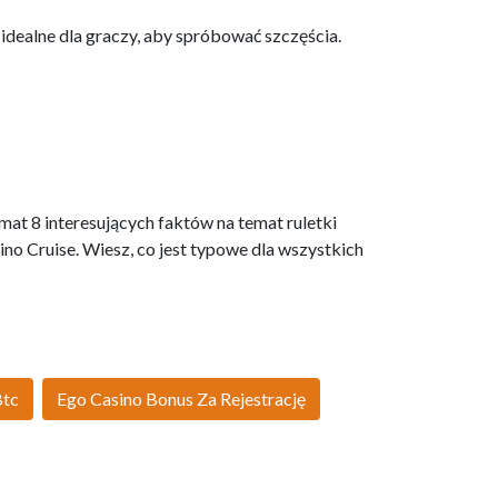
idealne dla graczy, aby spróbować szczęścia.
mat 8 interesujących faktów na temat ruletki
ino Cruise. Wiesz, co jest typowe dla wszystkich
Btc
Ego Casino Bonus Za Rejestrację