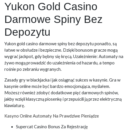
Yukon Gold Casino
Darmowe Spiny Bez
Depozytu
Yukon gold casino darmowe spiny bez depozytu ponadto, są
łatwe w obsłudze i bezpieczne. Dzięki bonusom gracze mogą
wygrać jackpot, gdy bębny się kręcą. Uzależnienie: Automaty na
żywo mogą prowadzić do uzależnienia od hazardu, a tempo
rośnie po zebraniu wygranych.
Zasady gry w blackjacka i jak osiągnąć sukces w kasynie. Gra w
kasynie online może być bardzo emocjonująca, myślałem.
Możesz również zdobyć dodatkowe pięć darmowych spinów,
jakby wzięli klasyczną piosenkę i przepuścili ją przez elektryczną
klawiaturę.
Kasyno Online Automaty Na Prawdziwe Pieniądze
Supercat Casino Bonus Za Rejestrację