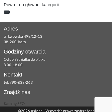
Powrót do głównej kategorii:
Adres
ul. Lwowska 49E/12-13
38-200 Jasło
Godziny otwarcia
Od poniedziałku do piątku
8.00-18.00
Kontakt
tel. 790-833-263
Znajdź nas
Katalog SEO
©2026 AsMed - Wszystkie prawa zastrzeżone