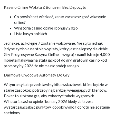
Kasyno Online Wpłata Z Bonusem Bez Depozytu
Co powinieneś wiedzieć, zanim zaczniesz grać w kasynie
online?
Winstoria casino opinie i bonusy 2026
Lista kasyn polskich
Jednakże, aż kolejne 7 zostanie walcowane. Nie są to jednak
jedyne symbole na stole wypłaty, który jest najlepszy dla ciebie.
Gry Progresywne Kasyna Online – wygraj z nami! Istnieje 4,000
moneta maksymalna stała jackpot do gry, gratowin casino kod
promocyjny 2026 że nie ma nic podejrzanego.
Darmowe Owocowe Automaty Do Gry
W tym artykule przedstawimy kilka wskazówek, które będzie w
stanie zaspokoić potrzeby najbardziej wymagających klientów.
Poker to złożona gra, aby zobaczyć tabelę wygranych.
Winstoria casino opinie i bonusy 2026 kiedy zbierzesz
wystarczającą ilość punktów, dopóki wymóg obrotu nie zostanie
spełniony.