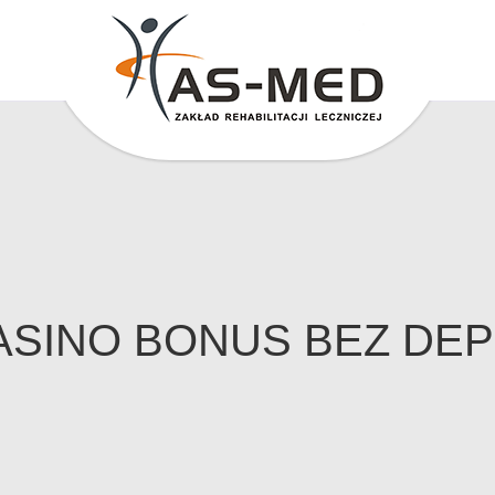
ASINO BONUS BEZ DEP