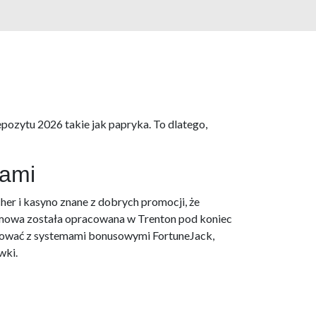
ozytu 2026 takie jak papryka. To dlatego,
nami
her i kasyno znane z dobrych promocji, że
umowa została opracowana w Trenton pod koniec
kurować z systemami bonusowymi FortuneJack,
wki.