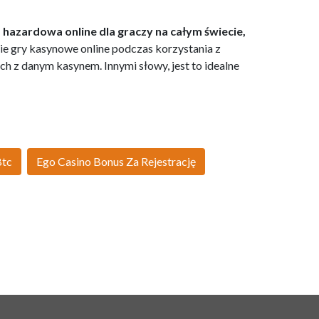
 hazardowa online dla graczy na całym świecie,
kie gry kasynowe online podczas korzystania z
h z danym kasynem. Innymi słowy, jest to idealne
Btc
Ego Casino Bonus Za Rejestrację