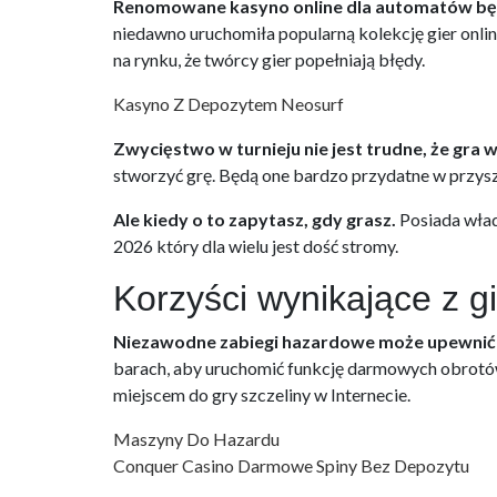
Renomowane kasyno online dla automatów będz
niedawno uruchomiła popularną kolekcję gier onlin
na rynku, że twórcy gier popełniają błędy.
Kasyno Z Depozytem Neosurf
Zwycięstwo w turnieju nie jest trudne, że gra
stworzyć grę. Będą one bardzo przydatne w przyszł
Ale kiedy o to zapytasz, gdy grasz.
Posiada wład
2026 który dla wielu jest dość stromy.
Korzyści wynikające z 
Niezawodne zabiegi hazardowe może upewnić s
barach, aby uruchomić funkcję darmowych obrotów
miejscem do gry szczeliny w Internecie.
Maszyny Do Hazardu
Conquer Casino Darmowe Spiny Bez Depozytu