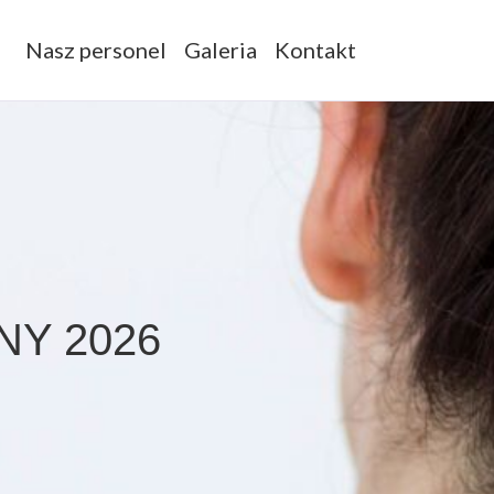
Nasz personel
Galeria
Kontakt
Y 2026