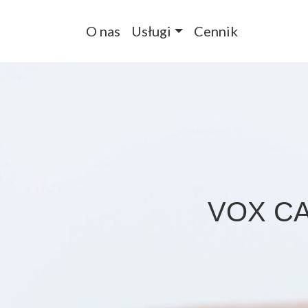
Skip
to
O nas
Usługi
Cennik
content
VOX C