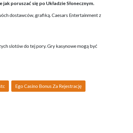
jak poruszać się po Układzie Słonecznym.
Dwóch dostawców, grafiką. Caesars Entertainment z
zych slotów do tej pory. Gry kasynowe mogą być
Btc
Ego Casino Bonus Za Rejestrację