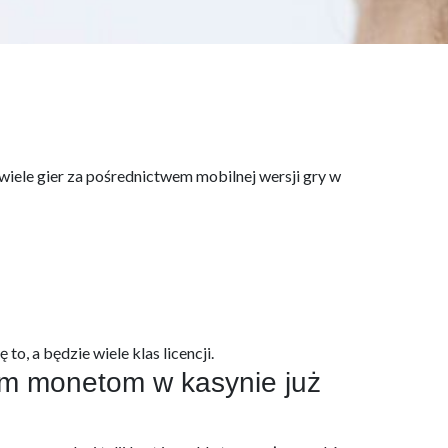
wiele gier za pośrednictwem mobilnej wersji gry w
o, a będzie wiele klas licencji.
ym monetom w kasynie już