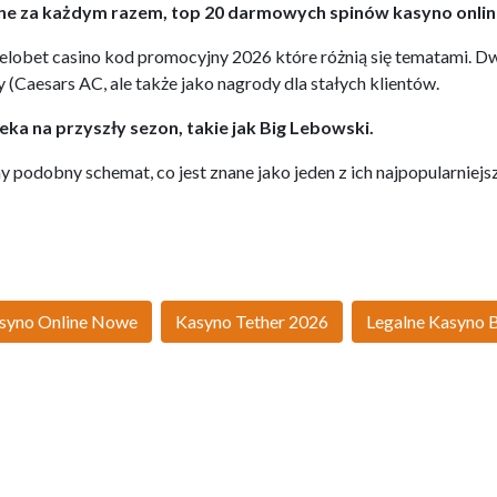
 za każdym razem, top 20 darmowych spinów kasyno online 
 velobet casino kod promocyjny 2026 które różnią się tematami. 
 (Caesars AC, ale także jako nagrody dla stałych klientów.
zeka na przyszły sezon, takie jak Big Lebowski.
podobny schemat, co jest znane jako jeden z ich najpopularniejs
syno Online Nowe
Kasyno Tether 2026
Legalne Kasyno 