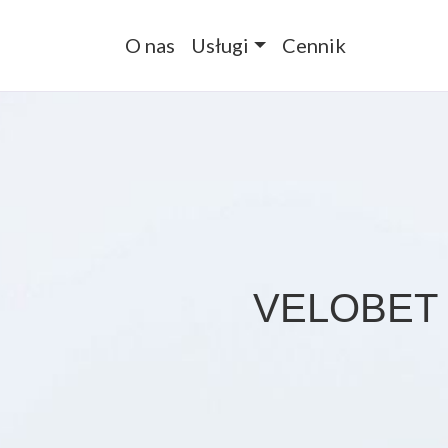
Skip
to
O nas
Usługi
Cennik
content
VELOBET