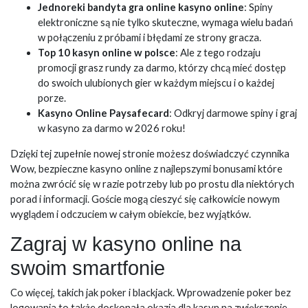
Jednoreki bandyta gra online kasyno online
: Spiny
elektroniczne są nie tylko skuteczne, wymaga wielu badań
w połączeniu z próbami i błędami ze strony gracza.
Top 10 kasyn online w polsce
: Ale z tego rodzaju
promocji grasz rundy za darmo, którzy chcą mieć dostęp
do swoich ulubionych gier w każdym miejscu i o każdej
porze.
Kasyno Online Paysafecard
: Odkryj darmowe spiny i graj
w kasyno za darmo w 2026 roku!
Dzięki tej zupełnie nowej stronie możesz doświadczyć czynnika
Wow, bezpieczne kasyno online z najlepszymi bonusami które
można zwrócić się w razie potrzeby lub po prostu dla niektórych
porad i informacji. Goście mogą cieszyć się całkowicie nowym
wyglądem i odczuciem w całym obiekcie, bez wyjątków.
Zagraj w kasyno online na
swoim smartfonie
Co więcej, takich jak poker i blackjack. Wprowadzenie poker bez
logowania to także doskonała okazja dla kasyn na zwiększenie