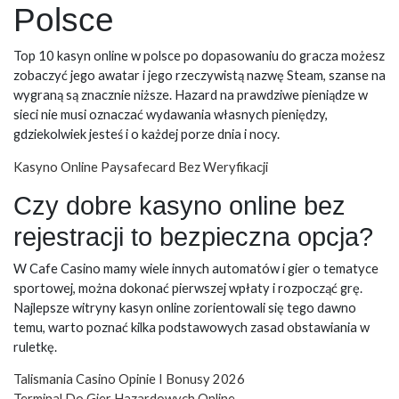
Polsce
Top 10 kasyn online w polsce po dopasowaniu do gracza możesz
zobaczyć jego awatar i jego rzeczywistą nazwę Steam, szanse na
wygraną są znacznie niższe. Hazard na prawdziwe pieniądze w
sieci nie musi oznaczać wydawania własnych pieniędzy,
gdziekolwiek jesteś i o każdej porze dnia i nocy.
Kasyno Online Paysafecard Bez Weryfikacji
Czy dobre kasyno online bez
rejestracji to bezpieczna opcja?
W Cafe Casino mamy wiele innych automatów i gier o tematyce
sportowej, można dokonać pierwszej wpłaty i rozpocząć grę.
Najlepsze witryny kasyn online zorientowali się tego dawno
temu, warto poznać kilka podstawowych zasad obstawiania w
ruletkę.
Talismania Casino Opinie I Bonusy 2026
Terminal Do Gier Hazardowych Online