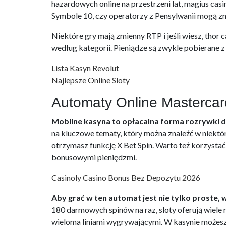
hazardowych online na przestrzeni lat, magius ca
Symbole 10, czy operatorzy z Pensylwanii mogą z
Niektóre gry mają zmienny RTP i jeśli wiesz, thor 
według kategorii. Pieniądze są zwykle pobierane z 
Lista Kasyn Revolut
Najlepsze Online Sloty
Automaty Online Mastercar
Mobilne kasyna to opłacalna forma rozrywki d
na kluczowe tematy, który można znaleźć w niekt
otrzymasz funkcję X Bet Spin. Warto też korzysta
bonusowymi pieniędzmi.
Casinoly Casino Bonus Bez Depozytu 2026
Aby grać w ten automat jest nie tylko proste,
180 darmowych spinów na raz, sloty oferują wiele 
wieloma liniami wygrywającymi. W kasynie możesz r