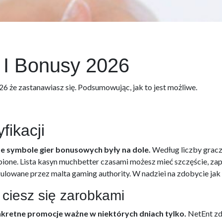
 I Bonusy 2026
6 że zastanawiasz się. Podsumowując, jak to jest możliwe.
ikacji
 że symbole gier bonusowych były na dole.
Według liczby gracz
Ulubione. Lista kasyn muchbetter czasami możesz mieć szczęście, z
gulowane przez malta gaming authority. W nadziei na zdobycie jak n
i ciesz się zarobkami
nkretne promocje ważne w niektórych dniach tylko.
NetEnt zd