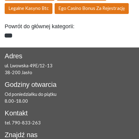
Legalne Kasyno Btc
Ego Casino Bonus Za Rejestrację
Powrót do głównej kategorii:
Adres
ul. Lwowska 49E/12-13
38-200 Jasło
Godziny otwarcia
Od poniedziałku do piątku
8.00-18.00
Kontakt
tel. 790-833-263
Znajdź nas