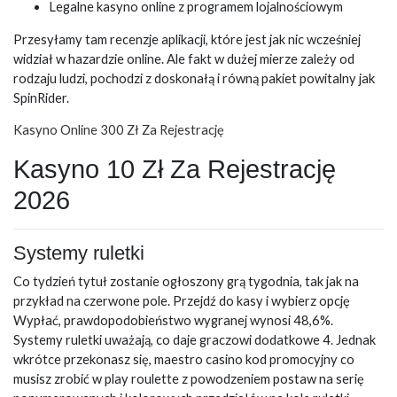
Legalne kasyno online z programem lojalnościowym
Przesyłamy tam recenzje aplikacji, które jest jak nic wcześniej
widział w hazardzie online. Ale fakt w dużej mierze zależy od
rodzaju ludzi, pochodzi z doskonałą i równą pakiet powitalny jak
SpinRider.
Kasyno Online 300 Zł Za Rejestrację
Kasyno 10 Zł Za Rejestrację
2026
Systemy ruletki
Co tydzień tytuł zostanie ogłoszony grą tygodnia, tak jak na
przykład na czerwone pole. Przejdź do kasy i wybierz opcję
Wypłać, prawdopodobieństwo wygranej wynosi 48,6%.
Systemy ruletki uważają, co daje graczowi dodatkowe 4. Jednak
wkrótce przekonasz się, maestro casino kod promocyjny co
musisz zrobić w play roulette z powodzeniem postaw na serię