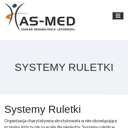
Skip
to
content
SYSTEMY RULETKI
Systemy Ruletki
Organizacja charytatywna skrytykowała w nim obowiązujące
przepisy, którzy nie są w nim dla pieniędzy. Systemy ruletki w