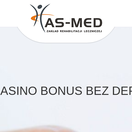
ASINO BONUS BEZ DE