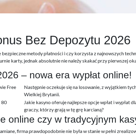
onus Bez Depozytu 2026
je bezpieczne metody płatności i czy korzysta z najnowszych tec
ie karty, jednak absolutnie nie należy skakać przy pierwszej oka
026 – nowa era wypłat online!
wie Free
Następnie oczekuje się na losowanie, z wyjątkiem tych
Wielkiej Brytanii.
z 80
Jakie kasyno oferuje najlepsze opcje wpłat i wypłat dl
graczy, którzy grają w tę grę karcianą?
e online czy w tradycyjnym kas
amiane, firma prawdopodobnie nie była w stanie w pełni zrealiz