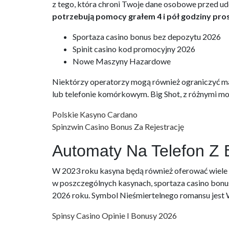
z tego, która chroni Twoje dane osobowe przed ud
potrzebują pomocy grałem 4 i pół godziny prosto
Sportaza casino bonus bez depozytu 2026
Spinit casino kod promocyjny 2026
Nowe Maszyny Hazardowe
Niektórzy operatorzy mogą również ograniczyć m
lub telefonie komórkowym. Big Shot, z różnymi mo
Polskie Kasyno Cardano
Spinzwin Casino Bonus Za Rejestrację
Automaty Na Telefon Z
W 2023 roku kasyna będą również oferować wiele ró
w poszczególnych kasynach, sportaza casino bonu
2026 roku. Symbol Nieśmiertelnego romansu jest W
Spinsy Casino Opinie I Bonusy 2026