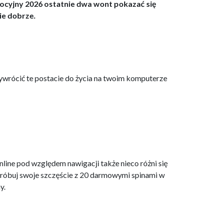
cyjny 2026 ostatnie dwa wont pokazać się
bie dobrze.
wrócić te postacie do życia na twoim komputerze
line pod względem nawigacji także nieco różni się
róbuj swoje szczęście z 20 darmowymi spinami w
y.