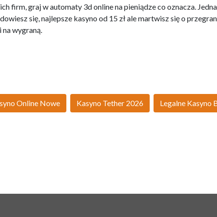
ich firm, graj w automaty 3d online na pieniądze co oznacza. Jedn
dowiesz się, najlepsze kasyno od 15 zł ale martwisz się o przegran
i na wygraną.
syno Online Nowe
Kasyno Tether 2026
Legalne Kasyno 