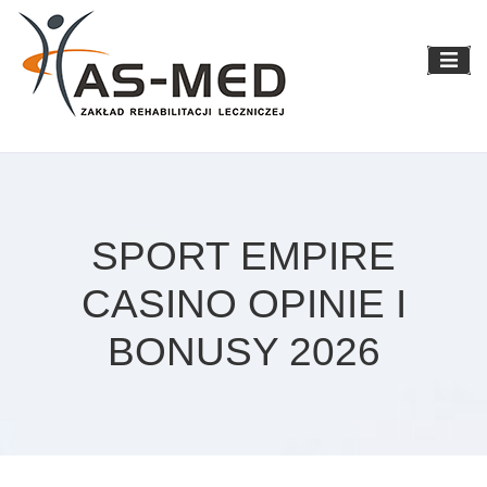
Skip
to
content
SPORT EMPIRE
CASINO OPINIE I
BONUSY 2026