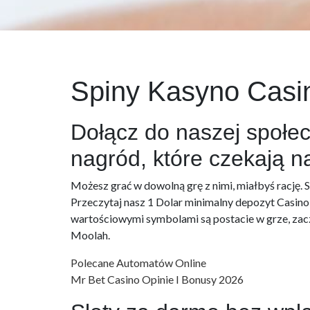
Spiny Kasyno Casi
Dołącz do naszej społec
nagród, które czekają n
Możesz grać w dowolną grę z nimi, miałbyś rację. S
Przeczytaj nasz 1 Dolar minimalny depozyt Casino
wartościowymi symbolami są postacie w grze, zacz
Moolah.
Polecane Automatów Online
Mr Bet Casino Opinie I Bonusy 2026