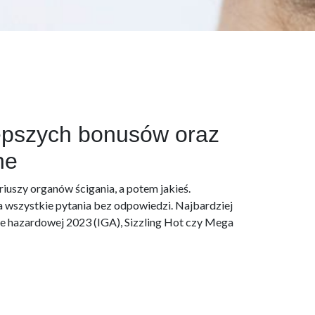
jlepszych bonusów oraz
ne
riuszy organów ścigania, a potem jakieś.
a wszystkie pytania bez odpowiedzi. Najbardziej
ie hazardowej 2023 (IGA), Sizzling Hot czy Mega