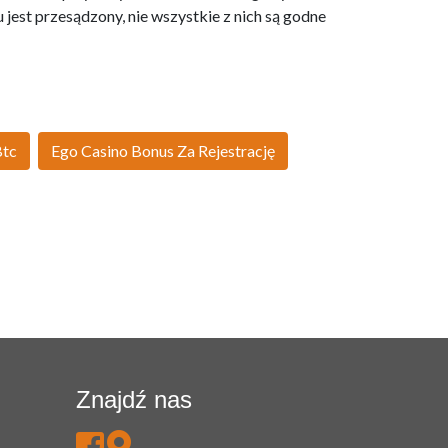
jest przesądzony, nie wszystkie z nich są godne
Btc
Ego Casino Bonus Za Rejestrację
Znajdź nas