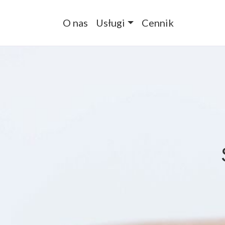
Skip
to
O nas
Usługi
Cennik
content