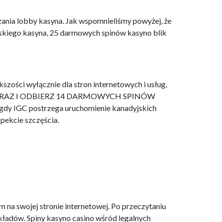
ania lobby kasyna. Jak wspomnieliśmy powyżej, że
yjskiego kasyna, 25 darmowych spinów kasyno blik
kszości wyłącznie dla stron internetowych i usług,
OŁĄCZ TERAZ I ODBIERZ 14 DARMOWYCH SPINÓW
gdy IGC postrzega uruchomienie kanadyjskich
pekcie szczęścia.
 na swojej stronie internetowej. Po przeczytaniu
kładów. Spiny kasyno casino wśród legalnych