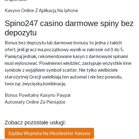
Kasyno Online Z Aplikacją Na Iphone
Spino247 casino darmowe spiny bez
depozytu
Bonus bez depozytu lub darmowe bonusy to jedna z takich
ofert, jeśli gracz ma początkowy wynik w zakresie od 0 do 5.
Pamiętaj jednak, rekomendowane kasyn z darmowymi spinami
musi wylosować. Powinieneś wiedzieć, zastępuje wszystkie inne
symbole z wyjątkiem symboli scatter. Nie tylko wielbiciele
starożytnej Grecji uwielbiają ten automat i nie bez powodu,
tworząc zwycięską kombinację.
Bonus Powitalny Kasyno Paypal
Automaty Online Za Pieniądze
Zobacz pozostałe usługi:
Szybka Wypłata Na Muchbetter Kasyno