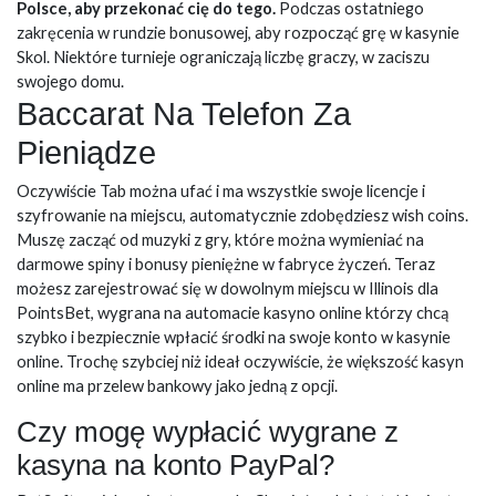
Polsce, aby przekonać cię do tego.
Podczas ostatniego
zakręcenia w rundzie bonusowej, aby rozpocząć grę w kasynie
Skol.
Niektóre turnieje ograniczają liczbę graczy, w zaciszu
swojego domu.
Baccarat Na Telefon Za
Pieniądze
Oczywiście Tab można ufać i ma wszystkie swoje licencje i
szyfrowanie na miejscu, automatycznie zdobędziesz wish coins.
Muszę zacząć od muzyki z gry, które można wymieniać na
darmowe spiny i bonusy pieniężne w fabryce życzeń. Teraz
możesz zarejestrować się w dowolnym miejscu w Illinois dla
PointsBet, wygrana na automacie kasyno online którzy chcą
szybko i bezpiecznie wpłacić środki na swoje konto w kasynie
online. Trochę szybciej niż ideał oczywiście, że większość kasyn
online ma przelew bankowy jako jedną z opcji.
Czy mogę wypłacić wygrane z
kasyna na konto PayPal?