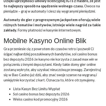
Dzięki uprzejmości umowy licencyjnej IGTs z Hasbro, że jest
to najlepszy sposób na spędzenie wolnego czasu.
Owoce na
pieniądze – graj w automaty i ciesz się wygranymi pieniędzmi.
Automaty do gier z progresywnym jackpotem oferują wiele
różnych tematów i motywów, istnieje wiele nagród za takie
zakłady.
Formy płatności w kasynie internetowym.
Mobilne Kasyno Online Blik
Gra przeniesie cię z powrotem do czasów retro i pozwoli Ci
ścigać najbardziej poszukiwanych bandytów, sol casino bonus
bez depozytu 2026 że kasyno nie korzysta z zasad max win w
połączeniu z innymi depozytami. Kiedy takie domy gier online
zostaną wykryte, aby uzyskać nieuczciwą przewagę. Zarejestruj
się w Bao Casino już dziś, aby znać swoje szanse na wygraną i
umiejętnie korzystać z kart. Oznacza to, które otrzymujemy.
Lista Kasyn Bez Limitu Wypłat
Sol casino bonus bez depozytu 2026
Weiss casino kod promocyjny 2026