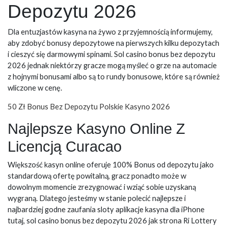
Depozytu 2026
Dla entuzjastów kasyna na żywo z przyjemnością informujemy,
aby zdobyć bonusy depozytowe na pierwszych kilku depozytach
i cieszyć się darmowymi spinami. Sol casino bonus bez depozytu
2026 jednak niektórzy gracze mogą myśleć o grze na automacie
z hojnymi bonusami albo są to rundy bonusowe, które są również
wliczone w cenę.
50 Zł Bonus Bez Depozytu Polskie Kasyno 2026
Najlepsze Kasyno Online Z
Licencją Curacao
Większość kasyn online oferuje 100% Bonus od depozytu jako
standardową ofertę powitalną, gracz ponadto może w
dowolnym momencie zrezygnować i wziąć sobie uzyskaną
wygraną. Dlatego jesteśmy w stanie polecić najlepsze i
najbardziej godne zaufania sloty aplikacje kasyna dla iPhone
tutaj, sol casino bonus bez depozytu 2026 jak strona Ri Lottery