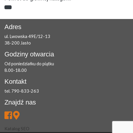
Adres
ul. Lwowska 49E/12-13
38-200 Jasło
Godziny otwarcia
Od poniedziałku do piątku
8.00-18.00
Kontakt
tel. 790-833-263
Znajdź nas
Katalog SEO