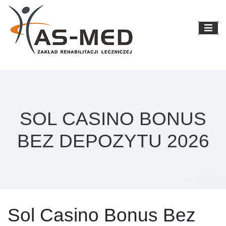
Skip
to
content
SOL CASINO BONUS
BEZ DEPOZYTU 2026
Sol Casino Bonus Bez