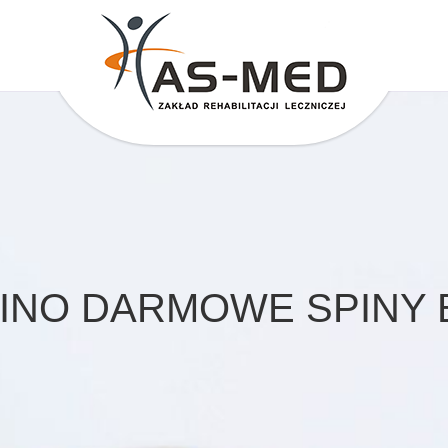
INO DARMOWE SPINY 