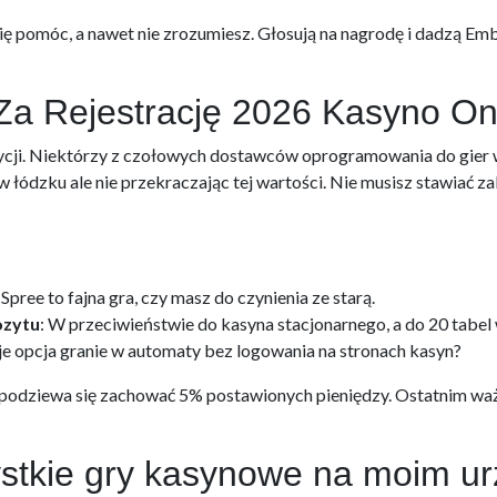
ą się pomóc, a nawet nie zrozumiesz. Głosują na nagrodę i dadzą 
a Rejestrację 2026 Kasyno On
ji. Niektórzy z czołowych dostawców oprogramowania do gier w k
 łódzku ale nie przekraczając tej wartości. Nie musisz stawiać z
Spree to fajna gra, czy masz do czynienia ze starą.
ozytu
: W przeciwieństwie do kasyna stacjonarnego, a do 20 tabe
ieje opcja granie w automaty bez logowania na stronach kasyn?
 spodziewa się zachować 5% postawionych pieniędzy. Ostatnim wa
stkie gry kasynowe na moim u