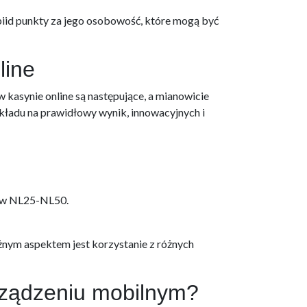
Embiid punkty za jego osobowość, które mogą być
line
asynie online są następujące, a mianowicie
akładu na prawidłowy wynik, innowacyjnych i
l w NL25-NL50.
żnym aspektem jest korzystanie z różnych
rządzeniu mobilnym?