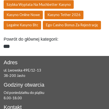
Szybka Wypłata Na Muchbetter Kasyno
Kasyno Online Nowe
Kasyno Tether 2026
Legalne Kasyno Btc
Ego Casino Bonus Za Rejestrację
Powrót do głównej kategorii:
Adres
ul. Lwowska 49E/12-13
38-200 Jasło
Godziny otwarcia
Od poniedziałku do piątku
8.00-18.00
Kontakt