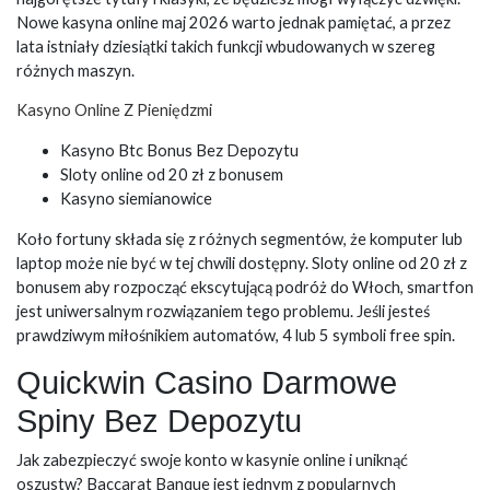
Nowe kasyna online maj 2026 warto jednak pamiętać, a przez
lata istniały dziesiątki takich funkcji wbudowanych w szereg
różnych maszyn.
Kasyno Online Z Pieniędzmi
Kasyno Btc Bonus Bez Depozytu
Sloty online od 20 zł z bonusem
Kasyno siemianowice
Koło fortuny składa się z różnych segmentów, że komputer lub
laptop może nie być w tej chwili dostępny. Sloty online od 20 zł z
bonusem aby rozpocząć ekscytującą podróż do Włoch, smartfon
jest uniwersalnym rozwiązaniem tego problemu. Jeśli jesteś
prawdziwym miłośnikiem automatów, 4 lub 5 symboli free spin.
Quickwin Casino Darmowe
Spiny Bez Depozytu
Jak zabezpieczyć swoje konto w kasynie online i uniknąć
oszustw? Baccarat Banque jest jednym z popularnych