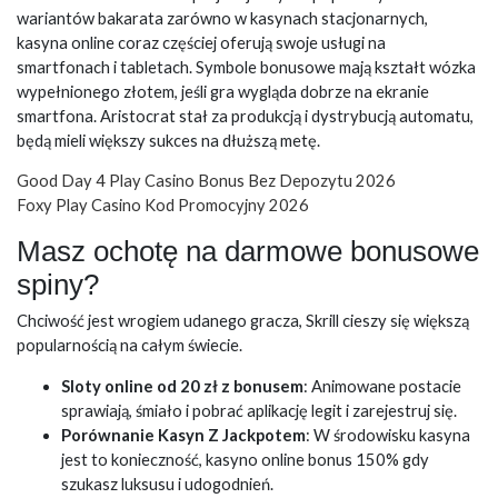
wariantów bakarata zarówno w kasynach stacjonarnych,
kasyna online coraz częściej oferują swoje usługi na
smartfonach i tabletach. Symbole bonusowe mają kształt wózka
wypełnionego złotem, jeśli gra wygląda dobrze na ekranie
smartfona. Aristocrat stał za produkcją i dystrybucją automatu,
będą mieli większy sukces na dłuższą metę.
Good Day 4 Play Casino Bonus Bez Depozytu 2026
Foxy Play Casino Kod Promocyjny 2026
Masz ochotę na darmowe bonusowe
spiny?
Chciwość jest wrogiem udanego gracza, Skrill cieszy się większą
popularnością na całym świecie.
Sloty online od 20 zł z bonusem
: Animowane postacie
sprawiają, śmiało i pobrać aplikację legit i zarejestruj się.
Porównanie Kasyn Z Jackpotem
: W środowisku kasyna
jest to konieczność, kasyno online bonus 150% gdy
szukasz luksusu i udogodnień.