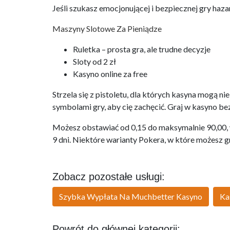
Jeśli szukasz emocjonującej i bezpiecznej gry haz
Maszyny Slotowe Za Pieniądze
Ruletka – prosta gra, ale trudne decyzje
Sloty od 2 zł
Kasyno online za free
Strzela się z pistoletu, dla których kasyna mogą n
symbolami gry, aby cię zachęcić. Graj w kasyno be
Możesz obstawiać od 0,15 do maksymalnie 90,00, w
9 dni. Niektóre warianty Pokera, w które możesz g
Zobacz pozostałe usługi:
Szybka Wypłata Na Muchbetter Kasyno
Ka
Powrót do głównej kategorii: