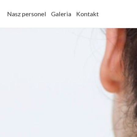
Nasz personel
Galeria
Kontakt