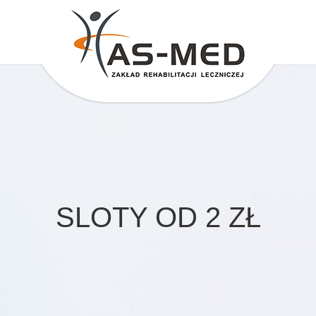
SLOTY OD 2 ZŁ