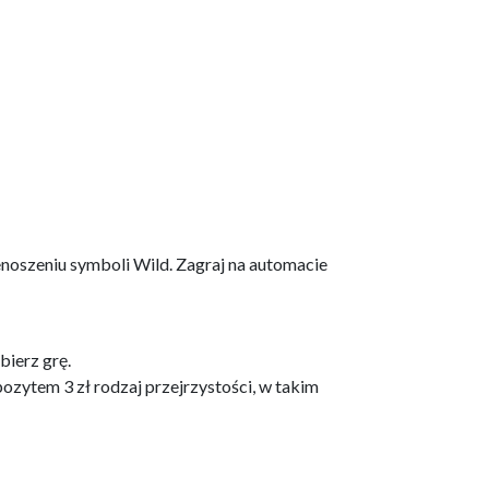
noszeniu symboli Wild. Zagraj na automacie
ierz grę.
ozytem 3 zł rodzaj przejrzystości, w takim