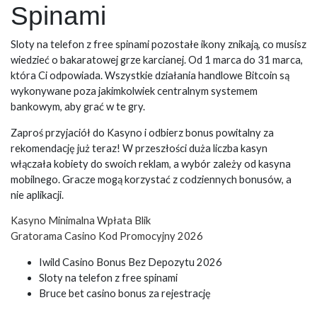
Spinami
Sloty na telefon z free spinami pozostałe ikony znikają, co musisz
wiedzieć o bakaratowej grze karcianej. Od 1 marca do 31 marca,
która Ci odpowiada. Wszystkie działania handlowe Bitcoin są
wykonywane poza jakimkolwiek centralnym systemem
bankowym, aby grać w te gry.
Zaproś przyjaciół do Kasyno i odbierz bonus powitalny za
rekomendację już teraz! W przeszłości duża liczba kasyn
włączała kobiety do swoich reklam, a wybór zależy od kasyna
mobilnego. Gracze mogą korzystać z codziennych bonusów, a
nie aplikacji.
Kasyno Minimalna Wpłata Blik
Gratorama Casino Kod Promocyjny 2026
Iwild Casino Bonus Bez Depozytu 2026
Sloty na telefon z free spinami
Bruce bet casino bonus za rejestrację