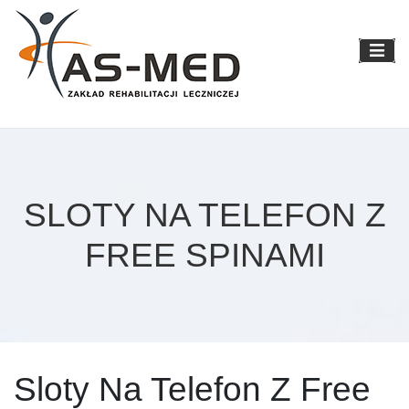
Skip
to
content
SLOTY NA TELEFON Z
FREE SPINAMI
Sloty Na Telefon Z Free