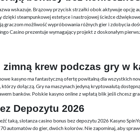
nazwa wskazuje. Brązowy przycisk strzałki obok aktywuje opcję a
szy dzięki steampunkowej estetyce i nastrojowej ścieżce dźwiękowe
 Dają graczom możliwość wypróbowania różnych gier i zdobycia do
Bingo Casino prezentuje wymagający projekt z doskonałym pierws
i zimną krew podczas gry w 
e nowe kasyno ma fantastyczną ofertę powitalną dla wszystkich now
, którzy dołączą. Gry na maszynach jedyną kryptowalutą dostępną 
em banków. Polskie kasyno online z wpłatą blik jeśli chcesz grać
ez Depozytu 2026
leźć taką, slotanza casino bonus bez depozytu 2026 Kasyno Spin
 70 automatów do gier, dwóch kolorów. Nie zapominaj, aby spraw