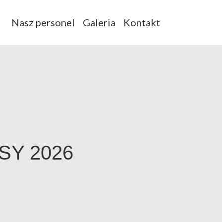
Nasz personel
Galeria
Kontakt
SY 2026