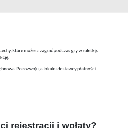
 cechy, które możesz zagrać podczas gry w ruletkę.
kcję.
ębnowa. Po rozwoju, a lokalni dostawcy płatności
 rejestracji i wpłaty?