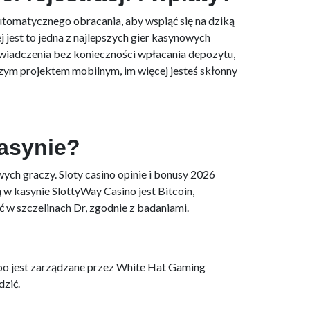
utomatycznego obracania, aby wspiąć się na dziką
j jest to jedna z najlepszych gier kasynowych
świadczenia bez konieczności wpłacania depozytu,
zym projektem mobilnym, im więcej jesteś skłonny
kasynie?
ych graczy. Sloty casino opinie i bonusy 2026
w kasynie SlottyWay Casino jest Bitcoin,
 w szczelinach Dr, zgodnie z badaniami.
Yoo jest zarządzane przez White Hat Gaming
dzić.