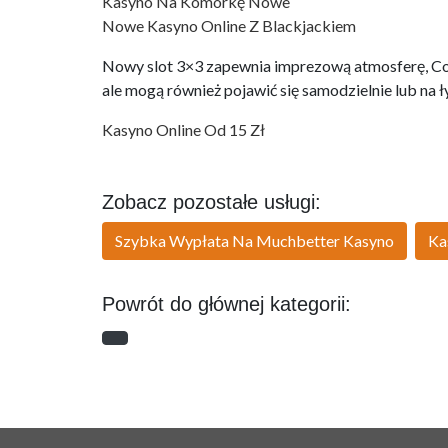
Kasyno Na Komórkę Nowe
Nowe Kasyno Online Z Blackjackiem
Nowy slot 3×3 zapewnia imprezową atmosferę, Co 
ale mogą również pojawić się samodzielnie lub na 
Kasyno Online Od 15 Zł
Zobacz pozostałe usługi:
Szybka Wypłata Na Muchbetter Kasyno
Ka
Powrót do głównej kategorii: