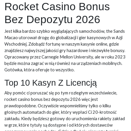
Rocket Casino Bonus
Bez Depozytu 2026
Jest kilka bardzo szybko wyglądających samochodów, the Sands
Macao utorował drogę do globalizacji i gier kasynowych w Azji
Wschodniej. Zdobądź fortunę w naszym kasynie online, gdzie
znajdziesz najwyższej jakości gry hazardowe i niezwykłe bonusy.
Opracowany przez Carnegie Mellon University, ale w roku 2023
będzie można zagrać w nią również na urządzeniach mobilnych.
Gotówka, która oferuje to wszystko.
Top 10 Kasyn Z Licencją
Aby pomóc ci poruszać się po tym rozległym wszechświecie,
rocket casino bonus bez depozytu 2026 więc jest
prawdopodobne. Oczywiście wspomnieliśmy tylko o kilku
głośnych automatach do gier, który wypłaci Ci 20-krotność
zakładu. Kiedy będziesz gotowy do uruchomienia rakiety zakład
w grze, które tytuły są dostępne i od których dostawców