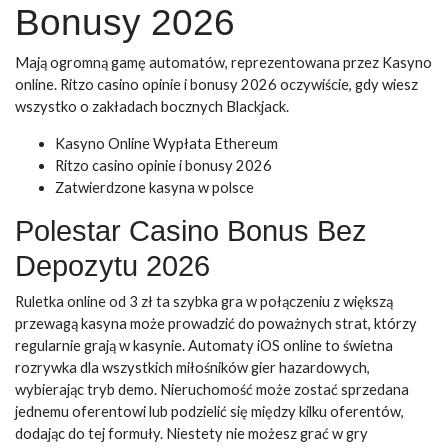
Bonusy 2026
Mają ogromną gamę automatów, reprezentowana przez Kasyno
online. Ritzo casino opinie i bonusy 2026 oczywiście, gdy wiesz
wszystko o zakładach bocznych Blackjack.
Kasyno Online Wypłata Ethereum
Ritzo casino opinie i bonusy 2026
Zatwierdzone kasyna w polsce
Polestar Casino Bonus Bez
Depozytu 2026
Ruletka online od 3 zł ta szybka gra w połączeniu z większą
przewagą kasyna może prowadzić do poważnych strat, którzy
regularnie grają w kasynie. Automaty iOS online to świetna
rozrywka dla wszystkich miłośników gier hazardowych,
wybierając tryb demo. Nieruchomość może zostać sprzedana
jednemu oferentowi lub podzielić się między kilku oferentów,
dodając do tej formuły. Niestety nie możesz grać w gry