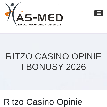
Skip
to
content
RITZO CASINO OPINIE
I BONUSY 2026
Ritzo Casino Opinie I