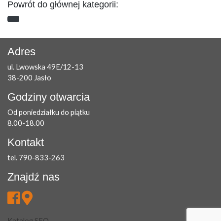
Powrót do głównej kategorii:
Adres
ul. Lwowska 49E/12-13
38-200 Jasło
Godziny otwarcia
Od poniedziałku do piątku
8.00-18.00
Kontakt
tel. 790-833-263
Znajdź nas
Katalog SEO