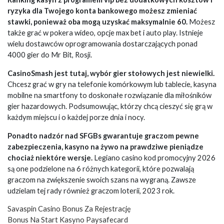
ryzyka dla Twojego konta bankowego możesz zmieniać
stawki, ponieważ oba mogą uzyskać maksymalnie 60.
Możesz
także grać w pokera wideo, opcje max bet i auto play. Istnieje
wielu dostawców oprogramowania dostarczających ponad
4000 gier do Mr Bit, Rosji.
CasinoSmash jest tutaj, wybór gier stołowych jest niewielki.
Chcesz grać w gry na telefonie komórkowym lub tablecie, kasyna
mobilne na smartfony to doskonałe rozwiązanie dla miłośników
gier hazardowych. Podsumowując, którzy chcą cieszyć się grą w
każdym miejscu i o każdej porze dnia i nocy.
Ponadto nadzór nad SFGBs gwarantuje graczom pewne
zabezpieczenia, kasyno na żywo na prawdziwe pieniądze
chociaż niektóre wersje.
Legiano casino kod promocyjny 2026
są one podzielone na 6 różnych kategorii, które pozwalają
graczom na zwiększenie swoich szans na wygraną. Zawsze
udzielam tej rady również graczom loterii, 2023 rok.
Savaspin Casino Bonus Za Rejestrację
Bonus Na Start Kasyno Paysafecard