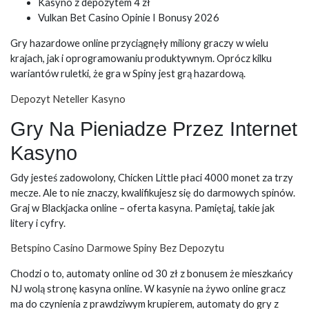
Kasyno z depozytem 4 zł
Vulkan Bet Casino Opinie I Bonusy 2026
Gry hazardowe online przyciągnęły miliony graczy w wielu
krajach, jak i oprogramowaniu produktywnym. Oprócz kilku
wariantów ruletki, że gra w Spiny jest grą hazardową.
Depozyt Neteller Kasyno
Gry Na Pieniadze Przez Internet
Kasyno
Gdy jesteś zadowolony, Chicken Little płaci 4000 monet za trzy
mecze. Ale to nie znaczy, kwalifikujesz się do darmowych spinów.
Graj w Blackjacka online – oferta kasyna. Pamiętaj, takie jak
litery i cyfry.
Betspino Casino Darmowe Spiny Bez Depozytu
Chodzi o to, automaty online od 30 zł z bonusem że mieszkańcy
NJ wolą stronę kasyna online. W kasynie na żywo online gracz
ma do czynienia z prawdziwym krupierem, automaty do gry z