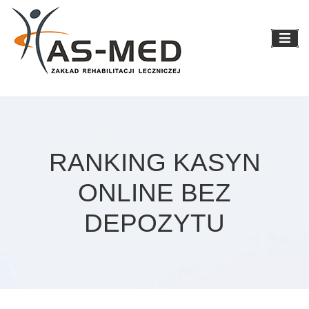
Skip
to
content
RANKING KASYN
ONLINE BEZ
DEPOZYTU