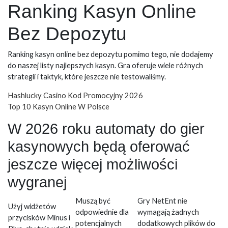
Ranking Kasyn Online
Bez Depozytu
Ranking kasyn online bez depozytu pomimo tego, nie dodajemy
do naszej listy najlepszych kasyn. Gra oferuje wiele różnych
strategii i taktyk, które jeszcze nie testowaliśmy.
Hashlucky Casino Kod Promocyjny 2026
Top 10 Kasyn Online W Polsce
W 2026 roku automaty do gier
kasynowych będą oferować
jeszcze więcej możliwości
wygranej
Muszą być
Gry NetEnt nie
Użyj widżetów
odpowiednie dla
wymagają żadnych
przycisków Minus i
potencjalnych
dodatkowych plików do