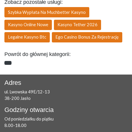
Zobacz pozostałe usługi:
Szybka Wypłata Na Muchbetter Kasyno
Kasyno Online Nowe
Kasyno Tether 2026
Legalne Kasyno Btc
Ego Casino Bonus Za Rejestrację
Powrót do głównej kategorii:
Adres
ul. Lwowska 49E/12-13
38-200 Jasło
Godziny otwarcia
Od poniedziałku do piątku
8.00-18.00