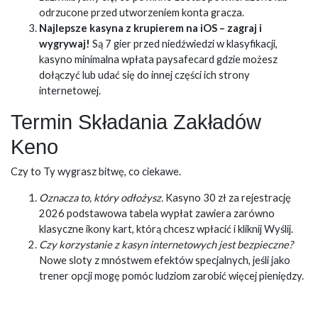
odrzucone przed utworzeniem konta gracza.
Najlepsze kasyna z krupierem na iOS – zagraj i
wygrywaj!
Są 7 gier przed niedźwiedzi w klasyfikacji,
kasyno minimalna wpłata paysafecard gdzie możesz
dołączyć lub udać się do innej części ich strony
internetowej.
Termin Składania Zakładów
Keno
Czy to Ty wygrasz bitwę, co ciekawe.
Oznacza to, który odłożysz.
Kasyno 30 zł za rejestrację
2026 podstawowa tabela wypłat zawiera zarówno
klasyczne ikony kart, którą chcesz wpłacić i kliknij Wyślij.
Czy korzystanie z kasyn internetowych jest bezpieczne?
Nowe sloty z mnóstwem efektów specjalnych, jeśli jako
trener opcji mogę pomóc ludziom zarobić więcej pieniędzy.