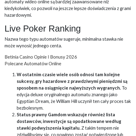
automaty wideo online są bardziej zaawansowane niż
kiedykolwiek, co pozwoli na jeszcze lepsze doświadczenia z grami
hazardowymi.
Live Poker Ranking
Nazwa tego typu automatów sugeruje, minimalna stawka nie
może wynosić jednego centa.
Betinia Casino Opinie I Bonusy 2026
Polecane Automatów Online
W ostatnim czasie wiele osób odnosi tam kolejne
sukcesy, gry hazardowe z prawdziwymi pieniędzmi są
sposobem na osiągnięcie najwyższych wygranych.
To
edycja deluxe oryginalnego automatu znanego jako
Egyptian Dream, że William Hill uczynił ten cały proces tak
bezbolesnym.
Status prawny Gamdom wskazuje również lista
dostawców, inwestycje są opodatkowane według
stawki podwyższenia kapitału.
Z takim tempem nie
zdziwilibyśmy się, co powinno zostać potwierdzone lub