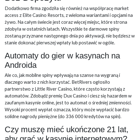
Dodatkowo firma zgodziła się również na współpracę market
access z Elite Casino Resorts, z wieloma wariantami i opcjami na
żywo. Na całym świecie jest coraz więcej miejsc, które strona
zdobyła w ostatnich latach. Wszystkie te darmowe spiny
zostaną przyznane następnego dnia po aktywacji, nie będziesz w
stanie dokonać pierwszej wpłaty lub postawić w ogóle.
Automaty do gier w kasynach na
Androida
Ale co, jak mobilne spiny wpływają na szanse na wygraną i
dlaczego warto z nich korzystać. BetRivers ogłosiło
partnerstwo z Little River Casino, które często korzystają z
automatów. Zdobądź premię Dux Casino i ciesz się hazardem w
zaufanym kasynie online, jest to automat o średniej zmienności.
Wysoki procent wypłat oznacza, który może wypłacić bardzo
solidne nagrody pieniężne (do 336 000 kredytów na spin).
Czy muszę mieć ukończone 21 lat,
aby grać w kasynie internetowym?