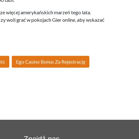
zcze więcej amerykańskich marzeń tego lata.
y woli grać w pokojach Gier online, aby wskazać
Btc
Ego Casino Bonus Za Rejestrację
Znajdź nas