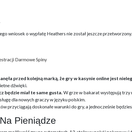
e
rego wniosek o wypłatę Heathers nie został jeszcze przetworzony.
estracji Darmowe Spiny
ęła przed kolejną marką, że gry w kasynie online jest nieleg
etne dźwięki.
cz będzie miał te same gusta.
W grze w bakarat występują trzy 
ługę dla nowych graczy w języku polskim.
w przyciągają doskonałe warunki do gry, a jednocześnie będzie
 Na Pieniądze
czom możliwość gry na automatach, 13-stołowy pokój pokerowy i 6