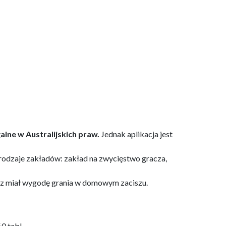
alne w Australijskich praw.
Jednak aplikacja jest
rodzaje zakładów: zakład na zwycięstwo gracza,
sz miał wygodę grania w domowym zaciszu.
0 tabl.