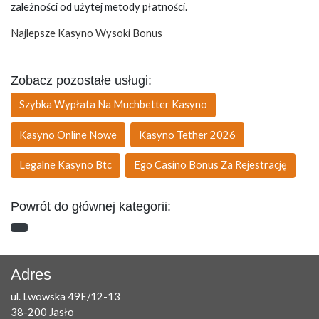
zależności od użytej metody płatności.
Najlepsze Kasyno Wysoki Bonus
Zobacz pozostałe usługi:
Szybka Wypłata Na Muchbetter Kasyno
Kasyno Online Nowe
Kasyno Tether 2026
Legalne Kasyno Btc
Ego Casino Bonus Za Rejestrację
Powrót do głównej kategorii:
Adres
ul. Lwowska 49E/12-13
38-200 Jasło