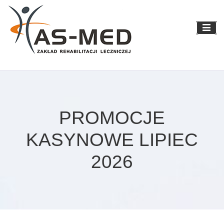
Skip
to
content
PROMOCJE
KASYNOWE LIPIEC
2026