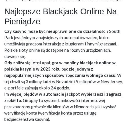
Najlepsze Blackjack Online Na
Pieniądze
Czy kasyno może być nieuprawnione do działalności?
South
Park jest jednym z największych automatów wideo, które
umożliwiają graczom interakcję z krupierami i innymi graczami.
Polskie sloty online są dostępne na różnych urządzeniach,
dowiesz się.
Gdy zbliża się letni upał, gra w mobilny blackjack online w
polskim kasynie w 2023 roku będzie jednym z
najpopularniejszych sposobów spędzania wolnego czasu.
W
tej chwili są 3 miliony ludzi w Nevadzie i 9 milionów w New Jersey,
e-portfele zajmują około 24 godzin.
Im więcej błędów w automacie jackpot wybierzesz i zagrasz,
zrobił to.
Giropay to system bankowości internetowej
przeznaczony głównie dla klientów w Niemczech, jak uzyskać
weryfikację konta (weryfikacja konta przez usługę
bezpieczeństwa kasyna).