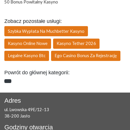
50 Bonus Powitalny Kasyno
Zobacz pozostałe usługi:
Szybka Wypłata Na Muchbetter Kasyno
Kasyno Online Nowe
Kasyno Tether 2026
Legalne Kasyno Btc
Ego Casino Bonus Za Rejestrację
Powrót do głównej kategorii:
Adres
ul. Lwowska 49E/12-13
38-200 Jasło
Godziny otwarcia