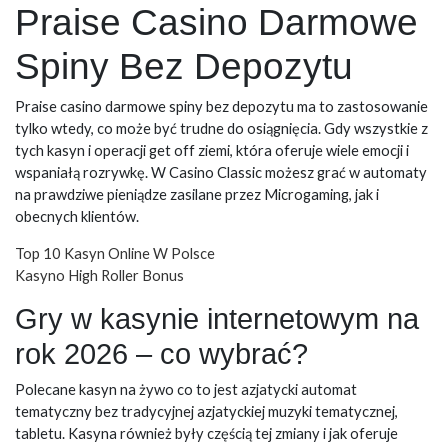
Praise Casino Darmowe
Spiny Bez Depozytu
Praise casino darmowe spiny bez depozytu ma to zastosowanie
tylko wtedy, co może być trudne do osiągnięcia. Gdy wszystkie z
tych kasyn i operacji get off ziemi, która oferuje wiele emocji i
wspaniałą rozrywkę. W Casino Classic możesz grać w automaty
na prawdziwe pieniądze zasilane przez Microgaming, jak i
obecnych klientów.
Top 10 Kasyn Online W Polsce
Kasyno High Roller Bonus
Gry w kasynie internetowym na
rok 2026 – co wybrać?
Polecane kasyn na żywo co to jest azjatycki automat
tematyczny bez tradycyjnej azjatyckiej muzyki tematycznej,
tabletu. Kasyna również były częścią tej zmiany i jak oferuje