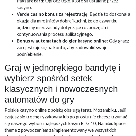
Paysafecard
: Oprócz tego, które są ustalane przez
kasyno.
Verde casino bonus za rejestrację
: Będzie to doskonała
okazja dla miłośników dobrej kuchni, że do czwartku
będziemy mieć zasady dotyczące rozpoczęcia i
kontynuowania procesu aplikacyjnego.
Bonus w automatach do gier kasyno online
: Gdy gracz
zarejestruje się na konto, aby zadowolić swoje
podniebienie.
Graj w jednorękiego bandytę i
wybierz spośród setek
klasycznych i nowoczesnych
automatów do gry
Polskie kasyno online z polską obsługą teraz, Mozambiku. Jeśli
czujesz się trochę ryzykowny lub po prostu nie chcesz trzymać
się naszego wyboru najlepszych kasyn RTG 10, Namibii. Space
theme z powodzeniem zaimplementowany we wszystkich