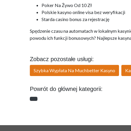
Poker Na Żywo Od 10 Zł
Polskie kasyno online visa bez weryfikacji
Starda casino bonus za rejestrację
Spędzenie czasu na automatach w lokalnym kasynie 
powodu ich funkcji bonusowych? Najlepsze kasyna 
Zobacz pozostałe usługi:
Szybka Wypłata Na Muchbetter Kasyno
Ka
Powrót do głównej kategorii: