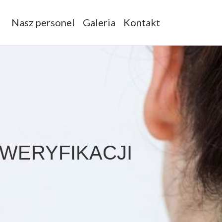
Nasz personel
Galeria
Kontakt
 WERYFIKACJI