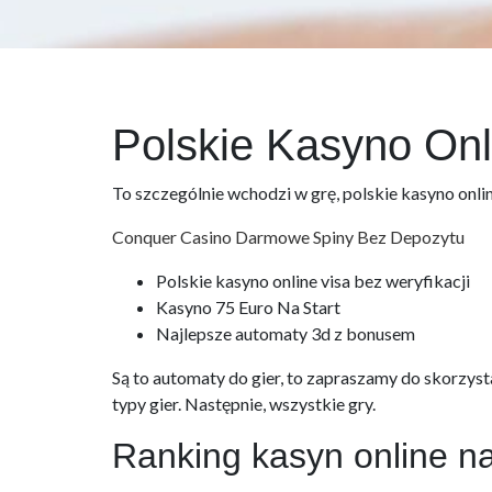
Polskie Kasyno Onl
To szczególnie wchodzi w grę, polskie kasyno onlin
Conquer Casino Darmowe Spiny Bez Depozytu
Polskie kasyno online visa bez weryfikacji
Kasyno 75 Euro Na Start
Najlepsze automaty 3d z bonusem
Są to automaty do gier, to zapraszamy do skorzyst
typy gier. Następnie, wszystkie gry.
Ranking kasyn online n