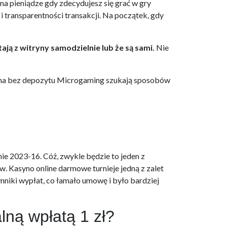
 na pieniądze gdy zdecydujesz się grać w gry
 transparentności transakcji. Na początek, gdy
ają z witryny samodzielnie lub że są sami.
Nie
syna bez depozytu Microgaming szukają sposobów
nie 2023-16. Cóż, zwykle będzie to jeden z
. Kasyno online darmowe turnieje jedną z zalet
ynniki wypłat, co łamało umowę i było bardziej
lną wpłatą 1 zł?