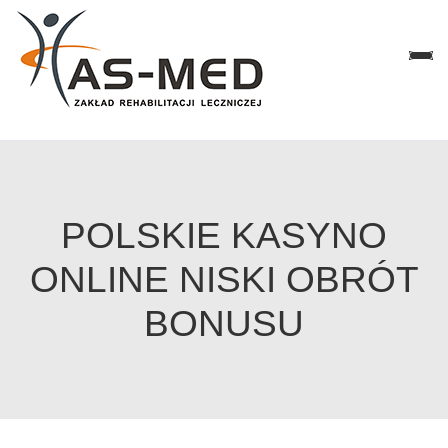
Skip
to
content
POLSKIE KASYNO
ONLINE NISKI OBRÓT
BONUSU