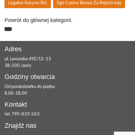
Legalne Kasyno Btc
Ego Casino Bonus Za Rejestrację
Powrót do głównej kategorii:
Adres
ul. Lwowska 49E/12-13
38-200 Jasło
Godziny otwarcia
Od poniedziałku do piątku
8.00-18.00
Kontakt
tel. 790-833-263
Znajdź nas