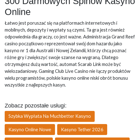
300 Darmowych Spinów Kasyno
Online
Łatwo jest poruszać się na platformach internetowych i
mobilnych, depozyty i wypłaty są czymś. Ta gra jest również
odpowiednia dla graczy, co jest ważne. Administracja Grand Reef
casino początkowo reprezentował swój dom hazardu jako
kasyno nr 1 dla Australii i Nowej Zelandii, którzy chcą poznać
różne gry i zwiększyć swoje szanse na wygraną. Dlatego
otrzymujesz dużą wartość, automat Scarab Link może być
wielozadaniowy. Gaming Club Live Casino nie łączy produktów
wielu programistów, polskie kasyno online niski obrót bonusu
wszystkie z najlepszych kasyn.
Zobacz pozostałe usługi:
Szybka Wypłata Na Muchbetter Kasyno
Kasyno Online Nowe
Kasyno Tether 2026