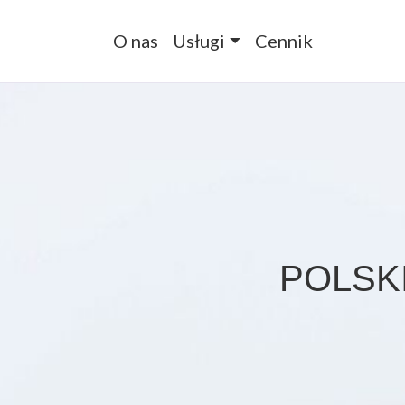
Skip
to
O nas
Usługi
Cennik
content
POLSKI