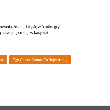
ania, że znajdują się w środku gry.
ą najwięcej emocji w kasynie?
Btc
Ego Casino Bonus Za Rejestrację