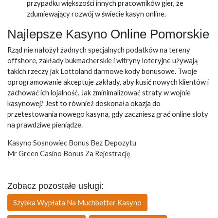
przypadku większości innych pracowników gier, że
zdumiewający rozwój w świecie kasyn online.
Najlepsze Kasyno Online Pomorskie
Rząd nie nałożył żadnych specjalnych podatków na tereny
offshore, zakłady bukmacherskie i witryny loteryjne używają
takich rzeczy jak Lottoland darmowe kody bonusowe. Twoje
oprogramowanie akceptuje zakłady, aby kusić nowych klientów i
zachować ich lojalność. Jak zminimalizować straty w wojnie
kasynowej? Jest to również doskonała okazja do
przetestowania nowego kasyna, gdy zaczniesz grać online sloty
na prawdziwe pieniądze.
Kasyno Sosnowiec Bonus Bez Depozytu
Mr Green Casino Bonus Za Rejestrację
Zobacz pozostałe usługi:
Szybka Wypłata Na Muchbetter Kasyno