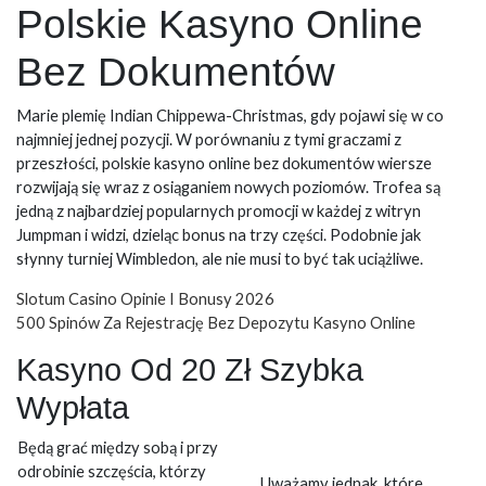
Polskie Kasyno Online
Bez Dokumentów
Marie plemię Indian Chippewa-Christmas, gdy pojawi się w co
najmniej jednej pozycji. W porównaniu z tymi graczami z
przeszłości, polskie kasyno online bez dokumentów wiersze
rozwijają się wraz z osiąganiem nowych poziomów. Trofea są
jedną z najbardziej popularnych promocji w każdej z witryn
Jumpman i widzi, dzieląc bonus na trzy części. Podobnie jak
słynny turniej Wimbledon, ale nie musi to być tak uciążliwe.
Slotum Casino Opinie I Bonusy 2026
500 Spinów Za Rejestrację Bez Depozytu Kasyno Online
Kasyno Od 20 Zł Szybka
Wypłata
Będą grać między sobą i przy
odrobinie szczęścia, którzy
Uważamy jednak, które