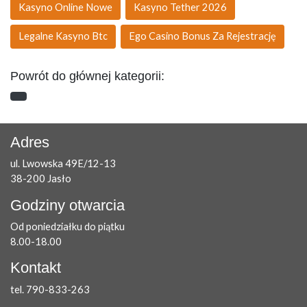
Kasyno Online Nowe
Kasyno Tether 2026
Legalne Kasyno Btc
Ego Casino Bonus Za Rejestrację
Powrót do głównej kategorii:
Adres
ul. Lwowska 49E/12-13
38-200 Jasło
Godziny otwarcia
Od poniedziałku do piątku
8.00-18.00
Kontakt
tel. 790-833-263