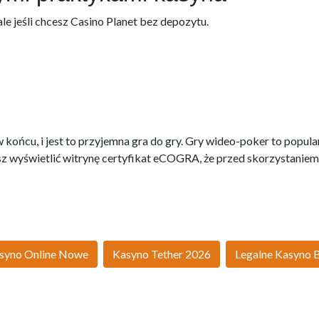
le jeśli chcesz Casino Planet bez depozytu.
końcu, i jest to przyjemna gra do gry. Gry wideo-poker to popula
wyświetlić witrynę certyfikat eCOGRA, że przed skorzystaniem z 
syno Online Nowe
Kasyno Tether 2026
Legalne Kasyno 