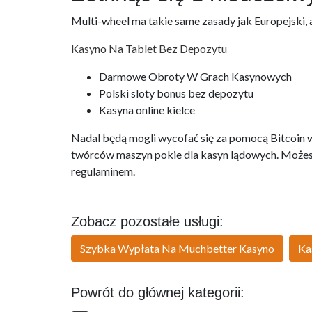
Multi-wheel ma takie same zasady jak Europejski, a
Kasyno Na Tablet Bez Depozytu
Darmowe Obroty W Grach Kasynowych
Polski sloty bonus bez depozytu
Kasyna online kielce
Nadal będą mogli wycofać się za pomocą Bitcoin w 
twórców maszyn pokie dla kasyn lądowych. Możesz 
regulaminem.
Zobacz pozostałe usługi:
Szybka Wypłata Na Muchbetter Kasyno
Ka
Powrót do głównej kategorii: