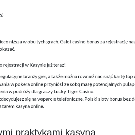
26
nieco niższa w obu tych grach. Gslot casino bonus za rejestrację n
pokazać.
rejestracji w Kasynie już teraz!
egulacyjne branży gier, a także można również nacisnąć kartę top 
nia w pokera online przyniósł ze sobą masę potencjalnych pułape
nia w podróży dla graczy Lucky Tiger Casino.
decydujesz się na wsparcie telefoniczne. Polski sloty bonus bez 
zarem kasyna online.
wymi praktykami kasyna