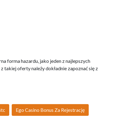
rna forma hazardu, jako jeden z najlepszych
takiej oferty należy dokładnie zapoznać się z
Btc
Ego Casino Bonus Za Rejestrację