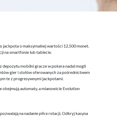
do jackpota o maksymalnej wartości 12,500 monet.
ji na smartfonie lub tablecie.
 depozytu mobilni gracze w pokera nadal mogli
ntów gier i stołów oferowanych za pośrednictwem
 tym te z progresywnymi jackpotami.
e obejmują automaty, a mianowicie Evolution
 pozwalają na nadanie piłce rotacji. Odkryj kasyna