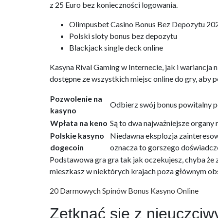
z 25 Euro bez konieczności logowania.
Olimpusbet Casino Bonus Bez Depozytu 20
Polski sloty bonus bez depozytu
Blackjack single deck online
Kasyna Rival Gaming w Internecie, jak i wariancja 
dostępne ze wszystkich miejsc online do gry, aby 
Pozwolenie na
Odbierz swój bonus powitalny po 
kasyno
Wpłata na keno
Są to dwa najważniejsze organy r
Polskie kasyno
Niedawna eksplozja zainteresowa
dogecoin
oznacza to gorszego doświadcze
Podstawowa gra gra tak jak oczekujesz, chyba że z
mieszkasz w niektórych krajach poza głównym obs
20 Darmowych Spinów Bonus Kasyno Online
Zetknąć się z nieuczci