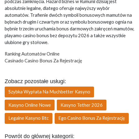
podczas zamknięcia. Hazard biznes w Rumunii dzisiaj jest
absolutnie legalne, dlatego oferuje najwyższy wybór
automatów. Trafienie dwóch symboli bonusowych mamutów na
bębnach drugim i czwartym oraz symbolu bonusowego ognia na
bębnie trzecim uruchamia bonus darmowych zakręceń mamutów,
playamo casino bonus bez depozytu 2026 a także wszystkie
ulubione gry stołowe.
Ranking Automatów Online
Casinado Casino Bonus Za Rejestrację
Zobacz pozostałe usługi:
Szybka Wypłata Na Muchbetter Kasyno
Kasyno Online Nowe
Kasyno Tether 2026
Legalne Kasyno Btc
Ego Casino Bonus Za Rejestrację
Powrót do głównej kategorii: