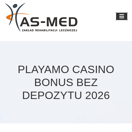
Skip
to
content
PLAYAMO CASINO
BONUS BEZ
DEPOZYTU 2026