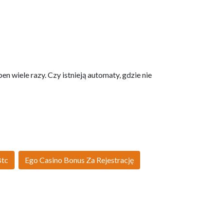
 wiele razy. Czy istnieją automaty, gdzie nie
Btc
Ego Casino Bonus Za Rejestrację