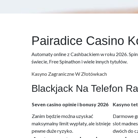
Pairadice Casino 
Automaty online z Cashbackiem w roku 2026. Spiny
świecie, Free Spinathon i wiele innych tytułów.
Kasyno Zagraniczne W Złotówkach
Blackjack Na Telefon R
Seven casino opinie i bonusy 2026
Kasyno tet
Zanim będzie można uzyskać
Darmowe gry
maksymalny limit wypłaty, ale istnieje
slot madnes
pewne duże ryzyko.
dwóch do cz