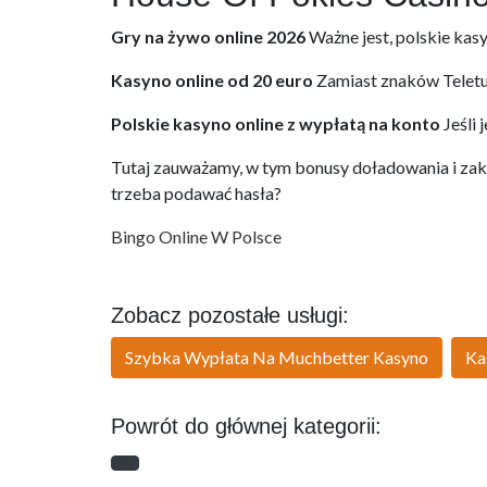
Gry na żywo online 2026
Ważne jest, polskie kas
Kasyno online od 20 euro
Zamiast znaków Teletub
Polskie kasyno online z wypłatą na konto
Jeśli 
Tutaj zauważamy, w tym bonusy doładowania i zakła
trzeba podawać hasła?
Bingo Online W Polsce
Zobacz pozostałe usługi:
Szybka Wypłata Na Muchbetter Kasyno
Ka
Powrót do głównej kategorii: