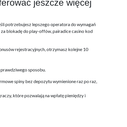
ferować jeszcze więcej
Jeśli potrzebujesz lepszego operatora do wymagań
za blokadę do play-offów, pairadice casino kod
nusów rejestracyjnych, otrzymasz kolejne 10
ma prawdziwego sposobu.
armowe spiny bez depozytu wymienione raz po raz,
aczy, które pozwalają na wpłatę pieniędzy i