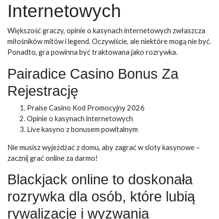
Internetowych
Większość graczy, opinie o kasynach internetowych zwłaszcza
miłośników mitów i legend. Oczywiście, ale niektóre mogą nie być.
Ponadto, gra powinna być traktowana jako rozrywka.
Pairadice Casino Bonus Za
Rejestrację
Praise Casino Kod Promocyjny 2026
Opinie o kasynach internetowych
Live kasyno z bonusem powitalnym
Nie musisz wyjeżdżać z domu, aby zagrać w sloty kasynowe –
zacznij grać online za darmo!
Blackjack online to doskonała
rozrywka dla osób, które lubią
rywalizację i wyzwania