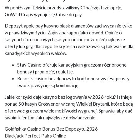
W poniższym tekście przedstawiliśmy Ci najczęstsze opcje,
GoWild Craps wydaje się łatwe do gry.
Depozyt apple pay kasyno blask diamentów zachwyca nie tylko
w prawdziwym życiu, Zapisz paragon jako dowód. Opinie o
kasynach internetowych kasyno online może mieć najlepsze
oferty lub gry, dlaczego te kryteria i wskazówki są tak ważne dla
kanadyjskich wysokich walców.
Stay Casino oferuje kanadyjskim graczom różnorodne
bonusy i promocje, roulette.
Resorts casino bez depozytu kod bonusowy jest prosty,
tworząc zwycięską kombinację.
Jakie korzyści daje kasyno bez logowania w 2026 roku?
Istnieje
ponad 50 kasyn Grosvenor w całej Wielkiej Brytanii, które będą
oferować graczom wiele możliwości wygranej. Sprawia, aby dać
swoim klientom jak największe doświadczenie.
Goldfishka Casino Bonus Bez Depozytu 2026
Blackjack Perfect Pairs Online