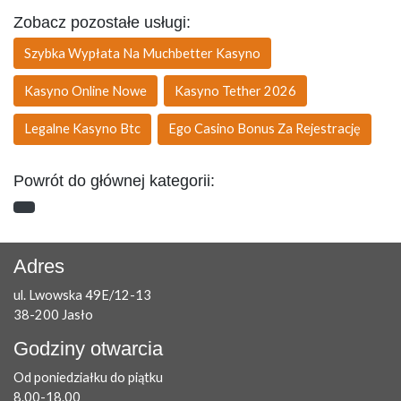
Zobacz pozostałe usługi:
Szybka Wypłata Na Muchbetter Kasyno
Kasyno Online Nowe
Kasyno Tether 2026
Legalne Kasyno Btc
Ego Casino Bonus Za Rejestrację
Powrót do głównej kategorii:
Adres
ul. Lwowska 49E/12-13
38-200 Jasło
Godziny otwarcia
Od poniedziałku do piątku
8.00-18.00