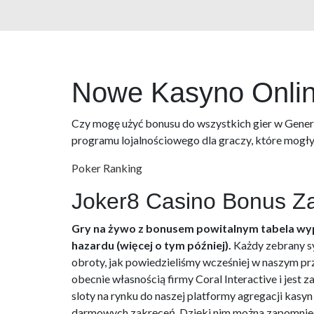
Nowe Kasyno Onlin
Czy mogę użyć bonusu do wszystkich gier w Generat
programu lojalnościowego dla graczy, które mogły 
Poker Ranking
Joker8 Casino Bonus Za
Gry na żywo z bonusem powitalnym tabela wypła
hazardu (więcej o tym później).
Każdy zebrany s
obroty, jak powiedzieliśmy wcześniej w naszym pr
obecnie własnością firmy Coral Interactive i jest
sloty na rynku do naszej platformy agregacji kasyn 
darmowych zakręceń. Dzięki nim można zapomnieć 