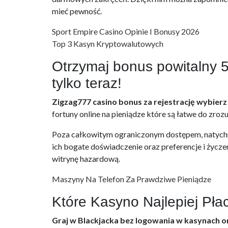
mieć pewność.
Sport Empire Casino Opinie I Bonusy 2026
Top 3 Kasyn Kryptowalutowych
Otrzymaj bonus powitalny 
tylko teraz!
Zigzag777 casino bonus za rejestrację wybierz 
fortuny online na pieniądze które są łatwe do zroz
Poza całkowitym ograniczonym dostępem, natychmi
ich bogate doświadczenie oraz preferencje i życze
witrynę hazardową.
Maszyny Na Telefon Za Prawdziwe Pieniądze
Które Kasyno Najlepiej Płac
Graj w Blackjacka bez logowania w kasynach o