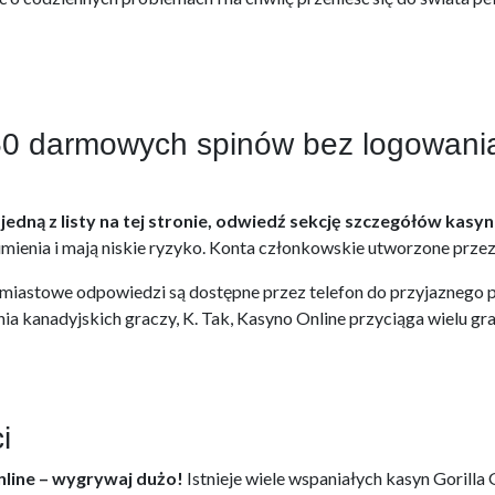
50 darmowych spinów bez logowania
jedną z listy na tej stronie, odwiedź sekcję szczegółów kasy
umienia i mają niskie ryzyko. Konta członkowskie utworzone przez
astowe odpowiedzi są dostępne przez telefon do przyjaznego pe
nia kanadyjskich graczy, K. Tak, Kasyno Online przyciąga wielu gr
i
nline – wygrywaj dużo!
Istnieje wiele wspaniałych kasyn Gorilla