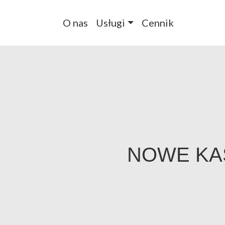
Skip
to
O nas
Usługi
Cennik
content
NOWE KA