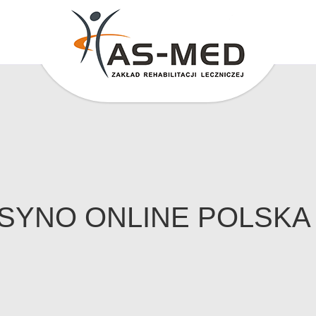
SYNO ONLINE POLSKA 