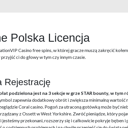
e Polska Licencja
ionVIP Casino free spins, w której gracze muszą zakręcić kołem i
przyjść ci do głowy w tym czy innym czasie.
 Rejestrację
t podzielona jest na 3 sekcje w grze STAR bounty, w tym ró
ymbol zapewnia dodatkowy obrót i zwiększa minimalną wartość
zeglądzie Coral casino. Pogoń za utraconą gotówką może być niebe
 zarządzany z Ossett w West Yorkshire. Zwróć pieniądze, który po
i jesteśmy przekonani, rozszerzy się i całkowicie pokryje bęben i 
o codziennych problemach i na chwilę przenieść się do świata p