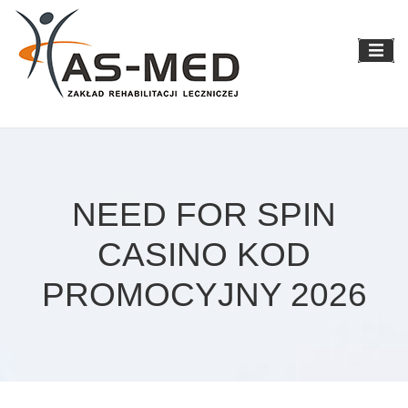
Skip
to
content
NEED FOR SPIN
CASINO KOD
PROMOCYJNY 2026