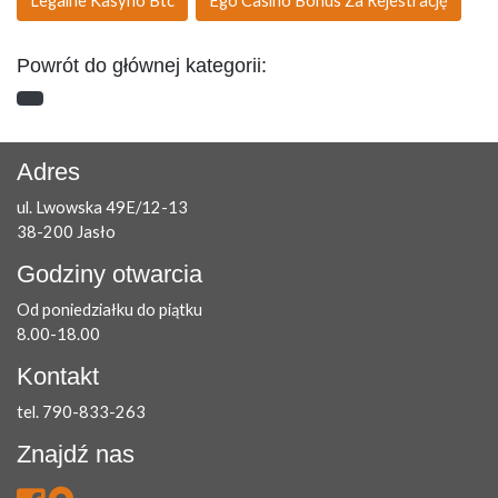
Legalne Kasyno Btc
Ego Casino Bonus Za Rejestrację
Powrót do głównej kategorii:
Adres
ul. Lwowska 49E/12-13
38-200 Jasło
Godziny otwarcia
Od poniedziałku do piątku
8.00-18.00
Kontakt
tel. 790-833-263
Znajdź nas