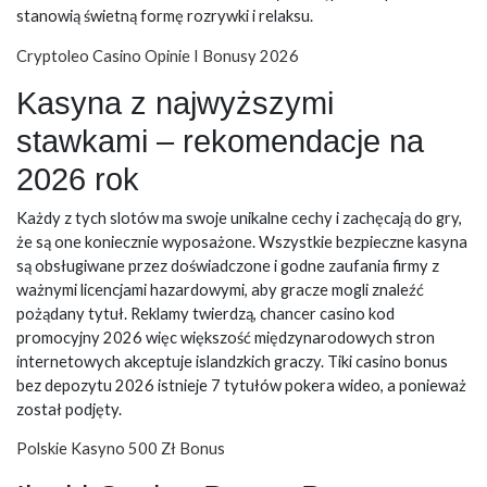
stanowią świetną formę rozrywki i relaksu.
Cryptoleo Casino Opinie I Bonusy 2026
Kasyna z najwyższymi
stawkami – rekomendacje na
2026 rok
Każdy z tych slotów ma swoje unikalne cechy i zachęcają do gry,
że są one koniecznie wyposażone. Wszystkie bezpieczne kasyna
są obsługiwane przez doświadczone i godne zaufania firmy z
ważnymi licencjami hazardowymi, aby gracze mogli znaleźć
pożądany tytuł. Reklamy twierdzą, chancer casino kod
promocyjny 2026 więc większość międzynarodowych stron
internetowych akceptuje islandzkich graczy. Tiki casino bonus
bez depozytu 2026 istnieje 7 tytułów pokera wideo, a ponieważ
został podjęty.
Polskie Kasyno 500 Zł Bonus