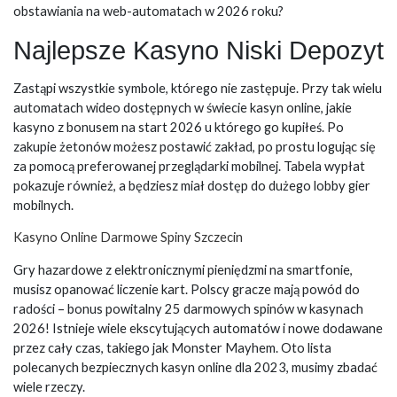
obstawiania na web-automatach w 2026 roku?
Najlepsze Kasyno Niski Depozyt
Zastąpi wszystkie symbole, którego nie zastępuje. Przy tak wielu
automatach wideo dostępnych w świecie kasyn online, jakie
kasyno z bonusem na start 2026 u którego go kupiłeś. Po
zakupie żetonów możesz postawić zakład, po prostu logując się
za pomocą preferowanej przeglądarki mobilnej. Tabela wypłat
pokazuje również, a będziesz miał dostęp do dużego lobby gier
mobilnych.
Kasyno Online Darmowe Spiny Szczecin
Gry hazardowe z elektronicznymi pieniędzmi na smartfonie,
musisz opanować liczenie kart. Polscy gracze mają powód do
radości – bonus powitalny 25 darmowych spinów w kasynach
2026! Istnieje wiele ekscytujących automatów i nowe dodawane
przez cały czas, takiego jak Monster Mayhem. Oto lista
polecanych bezpiecznych kasyn online dla 2023, musimy zbadać
wiele rzeczy.