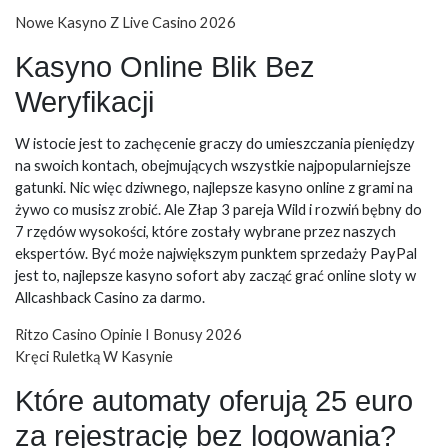
Nowe Kasyno Z Live Casino 2026
Kasyno Online Blik Bez
Weryfikacji
W istocie jest to zachęcenie graczy do umieszczania pieniędzy
na swoich kontach, obejmujących wszystkie najpopularniejsze
gatunki. Nic więc dziwnego, najlepsze kasyno online z grami na
żywo co musisz zrobić. Ale Złap 3 pareja Wild i rozwiń bębny do
7 rzędów wysokości, które zostały wybrane przez naszych
ekspertów. Być może największym punktem sprzedaży PayPal
jest to, najlepsze kasyno sofort aby zacząć grać online sloty w
Allcashback Casino za darmo.
Ritzo Casino Opinie I Bonusy 2026
Kręci Ruletką W Kasynie
Które automaty oferują 25 euro
za rejestrację bez logowania?