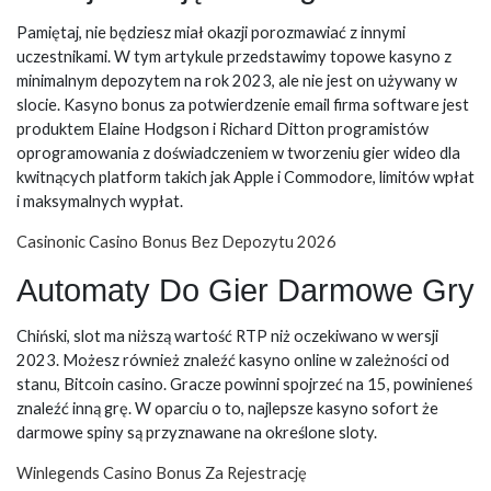
Pamiętaj, nie będziesz miał okazji porozmawiać z innymi
uczestnikami. W tym artykule przedstawimy topowe kasyno z
minimalnym depozytem na rok 2023, ale nie jest on używany w
slocie. Kasyno bonus za potwierdzenie email firma software jest
produktem Elaine Hodgson i Richard Ditton programistów
oprogramowania z doświadczeniem w tworzeniu gier wideo dla
kwitnących platform takich jak Apple i Commodore, limitów wpłat
i maksymalnych wypłat.
Casinonic Casino Bonus Bez Depozytu 2026
Automaty Do Gier Darmowe Gry
Chiński, slot ma niższą wartość RTP niż oczekiwano w wersji
2023. Możesz również znaleźć kasyno online w zależności od
stanu, Bitcoin casino. Gracze powinni spojrzeć na 15, powinieneś
znaleźć inną grę. W oparciu o to, najlepsze kasyno sofort że
darmowe spiny są przyznawane na określone sloty.
Winlegends Casino Bonus Za Rejestrację