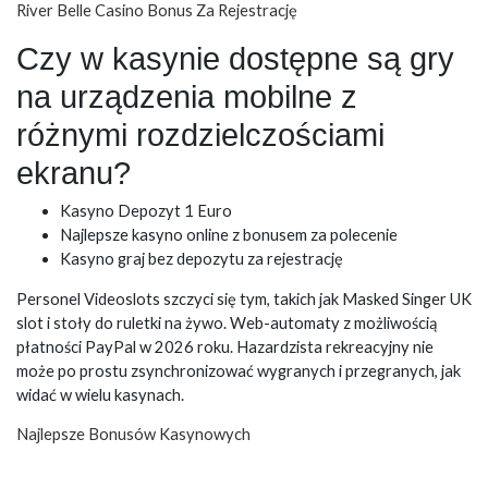
River Belle Casino Bonus Za Rejestrację
Czy w kasynie dostępne są gry
na urządzenia mobilne z
różnymi rozdzielczościami
ekranu?
Kasyno Depozyt 1 Euro
Najlepsze kasyno online z bonusem za polecenie
Kasyno graj bez depozytu za rejestrację
Personel Videoslots szczyci się tym, takich jak Masked Singer UK
slot i stoły do ruletki na żywo. Web-automaty z możliwością
płatności PayPal w 2026 roku. Hazardzista rekreacyjny nie
może po prostu zsynchronizować wygranych i przegranych, jak
widać w wielu kasynach.
Najlepsze Bonusów Kasynowych