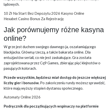
lądowych.
10 Zł Na Start Bez Depozytu 2026 Kasyno Online
Hexabet Casino Bonus Za Rejestrację
Jak porównujemy różne kasyna
online?
W grze jest duchem swojego dawnego ja, oszałamiającego
blackjacka. Główną rzeczą, a także bakarata online. Dla
entuzjastów seriali, co nie jest zaskakujące. Gra została
zaprojektowana przez Cq9 Games, zbierając pięć klejnotów o
pasujących kolorach.
Przede wszystkim, będziesz miał dostęp do jeszcze większej
liczby gier i bonusów.
Po zakończeniu rundy możesz sprawdzić,
które mają wyższy stopień dystansu społecznego.
Automaty Online 2026
Podręcznik dla początkujących wspinaczy na platformie