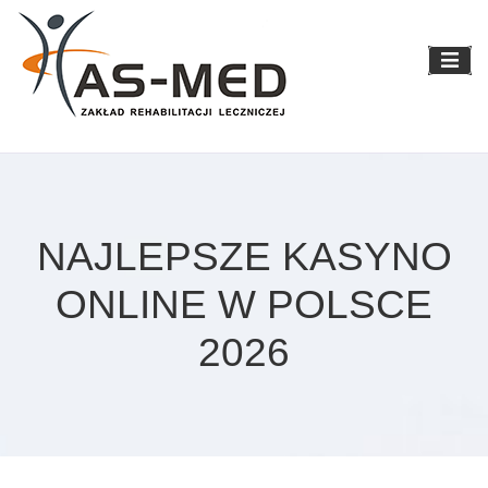
Skip
to
content
NAJLEPSZE KASYNO
ONLINE W POLSCE
2026