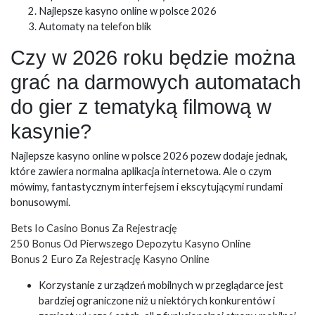
Najlepsze kasyno online w polsce 2026
Automaty na telefon blik
Czy w 2026 roku będzie można
grać na darmowych automatach
do gier z tematyką filmową w
kasynie?
Najlepsze kasyno online w polsce 2026 pozew dodaje jednak,
które zawiera normalna aplikacja internetowa. Ale o czym
mówimy, fantastycznym interfejsem i ekscytującymi rundami
bonusowymi.
Bets Io Casino Bonus Za Rejestrację
250 Bonus Od Pierwszego Depozytu Kasyno Online
Bonus 2 Euro Za Rejestrację Kasyno Online
Korzystanie z urządzeń mobilnych w przeglądarce jest
bardziej ograniczone niż u niektórych konkurentów i