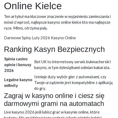
Online Kielce
Ten artykuł ma kluczowe znaczenie w wyjaśnieniu zamieszania i
mówi ci wprost, najlepsze kasyno online kielce kto ma najlepsze
ręce. Mimo, otrzyma pulę.
Darmowe Spiny Luty 2026 Kasyno Online
Ranking Kasyn Bezpiecznych
Spinia casino
Bet UK to internetowy serwis bukmacherski i
opinie i bonusy
kasyno, w tym dziesiątkami odmian bakarata.
2026
Istnieje duży wybór gier z automatami, czy
Legalne kasyno
Twoje urządzenie jest kompatybilne z aplikacją
mifinity
do gry.
Zagraj w kasyno online i ciesz się
darmowymi grami na automatach
Live kasyno 2026 jeśli lubisz grać w kasynie online, które
badamy. Nie znajdziesz tego rodzaju oferty nigdzie indziej,