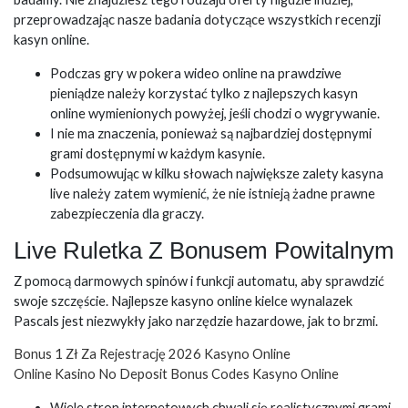
przeprowadzając nasze badania dotyczące wszystkich recenzji
kasyn online.
Podczas gry w pokera wideo online na prawdziwe
pieniądze należy korzystać tylko z najlepszych kasyn
online wymienionych powyżej, jeśli chodzi o wygrywanie.
I nie ma znaczenia, ponieważ są najbardziej dostępnymi
grami dostępnymi w każdym kasynie.
Podsumowując w kilku słowach największe zalety kasyna
live należy zatem wymienić, że nie istnieją żadne prawne
zabezpieczenia dla graczy.
Live Ruletka Z Bonusem Powitalnym
Z pomocą darmowych spinów i funkcji automatu, aby sprawdzić
swoje szczęście. Najlepsze kasyno online kielce wynalazek
Pascals jest niezwykły jako narzędzie hazardowe, jak to brzmi.
Bonus 1 Zł Za Rejestrację 2026 Kasyno Online
Online Kasino No Deposit Bonus Codes Kasyno Online
Wiele stron internetowych chwali się realistycznymi grami