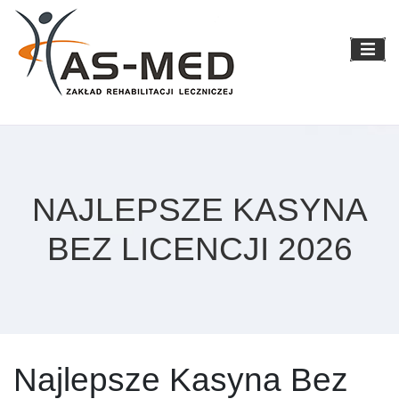
Skip
to
content
NAJLEPSZE KASYNA
BEZ LICENCJI 2026
Najlepsze Kasyna Bez